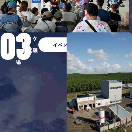
03
能代ロケ
イベント一覧
ット実験
場