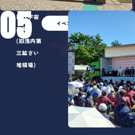
05
能代宇宙
イベント一覧
広場
(旧浅内第
三鉱さい
堆積場)