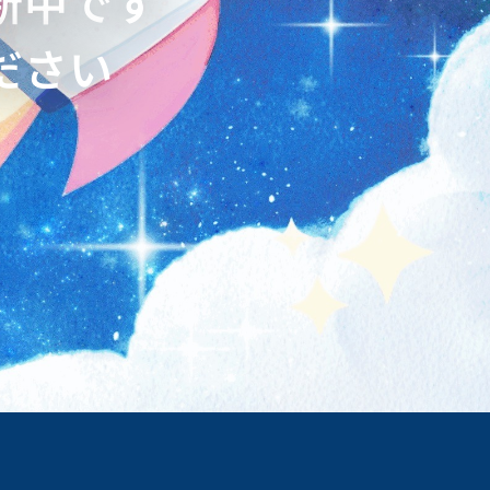
新中です
ださい