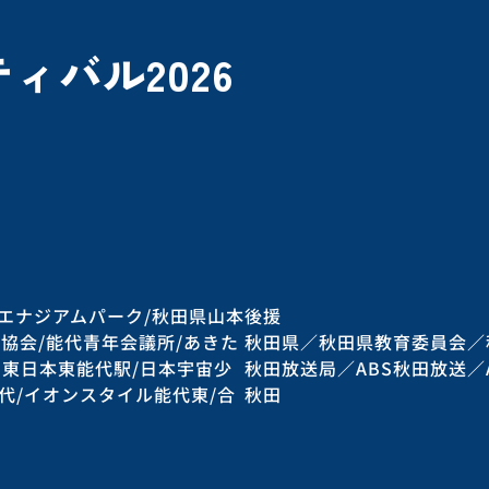
ィバル2026
代エナジアムパーク/秋田県山本
後援
光協会/能代青年会議所/あきた
秋田県／秋田県教育委員会／
R東日本東能代駅/日本宇宙少
秋田放送局／ABS秋田放送／
代/イオンスタイル能代東/合
秋田